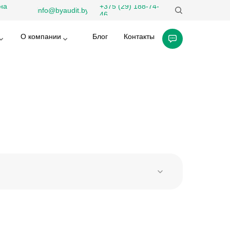
на
+375 (29) 188-74-
info@byaudit.by
46
О компании
Блог
Контакты