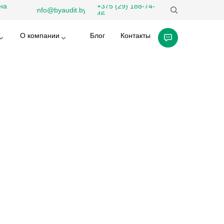
на
+375 (29) 188-74-
info@byaudit.by
46
О компании
Блог
Контакты