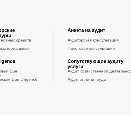
орские
Анкета на аудит
дуры
сновных средств
Аудиторская консультация
ематериальных
Налоговая консультация
ligence
Сопутствующие аудиту
услуги
овый Due
Аудит хозяйственной деятельно
e
ский Due Diligence
Аудит оплаты труда