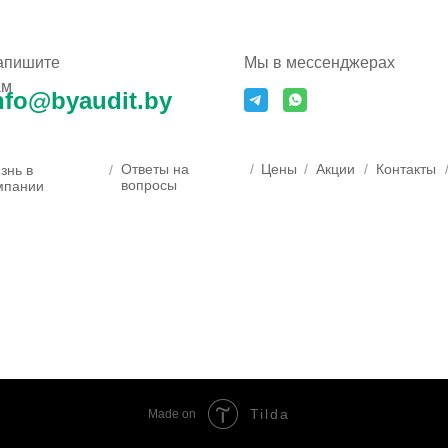
апишите
Мы в мессенджерах
ам
nfo@byaudit.by
Ответы на
/
Цены
/
Акции
/
Контакты
знь в
/
вопросы
мпании
Tilda
Made on