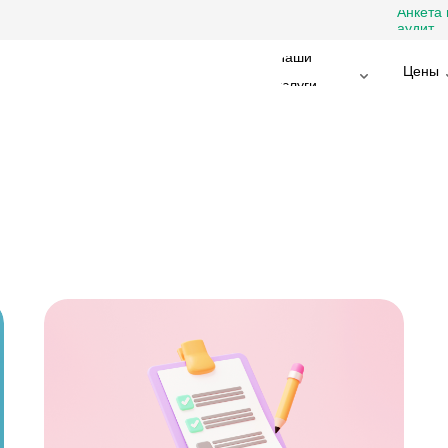
Анкета 
аудит
Наши
Цены
услуги